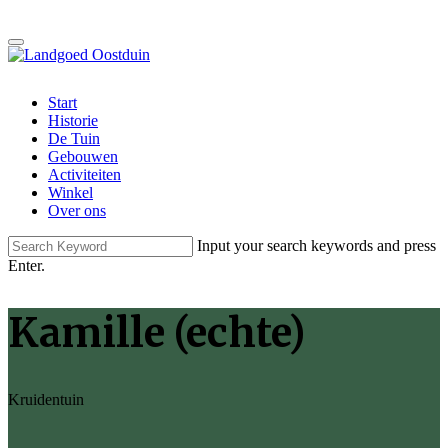
Start
Historie
De Tuin
Gebouwen
Activiteiten
Winkel
Over ons
Input your search keywords and press
Enter.
Kamille (echte)
Kruidentuin