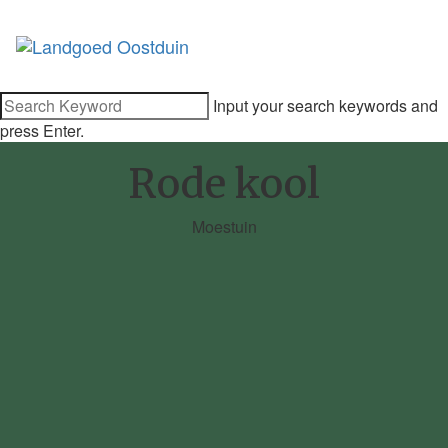
Input your search keywords and
press Enter.
Rode kool
Moestuin