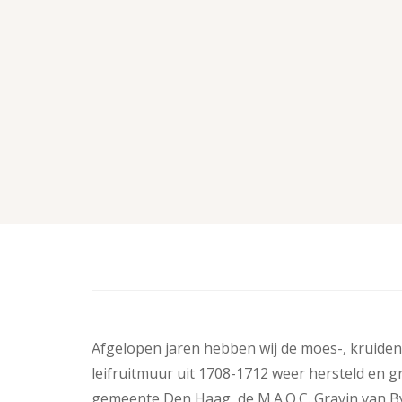
Afgelopen jaren hebben wij de moes-, kruide
leifruitmuur uit 1708-1712 weer hersteld en gr
gemeente Den Haag, de M.A.O.C. Gravin van By