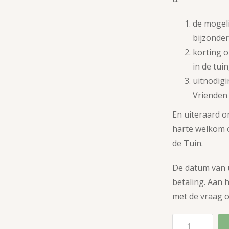
de mogeli
bijzondere
korting o
in de tui
uitnodigi
Vrienden 
En uiteraard o
harte welkom o
de Tuin.
De datum van u
betaling. Aan 
met de vraag o