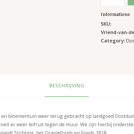
Informations
SKU:
Vriend-van-de
Category:
Don
BESCHRIJVING
n en bloementuin weer terug gebracht op landgoed Oostduin
oeit er weer leifruit tegen de muur. We zijn hierbij onderst
landt Stichting, het Oranjefonds en Fonds 1818.