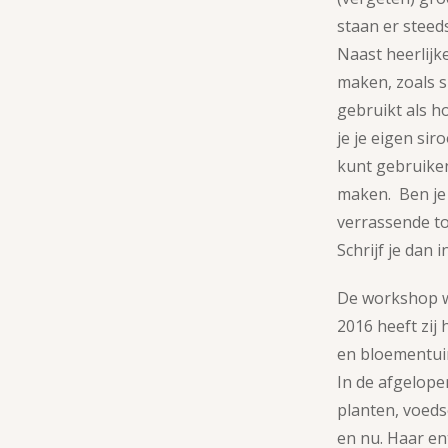
staan er steed
Naast heerlijk
maken, zoals 
gebruikt als h
je je eigen sir
kunt gebruiken
maken. Ben je 
verrassende to
Schrijf je dan 
De workshop w
2016 heeft zij
en bloementui
In de afgelopen
planten, voeds
en nu. Haar en