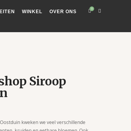
0
EITEN
WINKEL
OVER ONS
shop Siroop
n
 Oostduin kweken we veel verschillende
enten, kruiden en eetbare bloemen. Ook