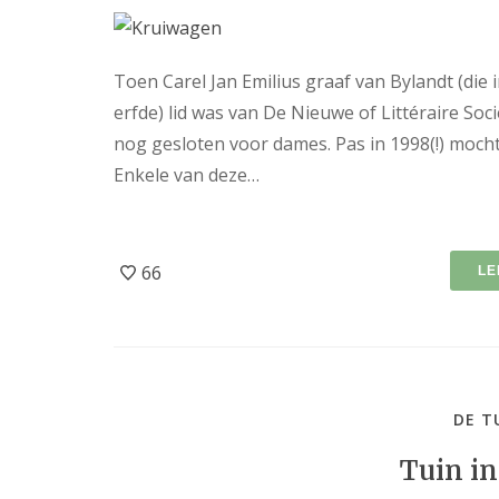
Toen Carel Jan Emilius graaf van Bylandt (di
erfde) lid was van De Nieuwe of Littéraire So
nog gesloten voor dames. Pas in 1998(!) moch
Enkele van deze…
66
LE
DE T
Tuin in