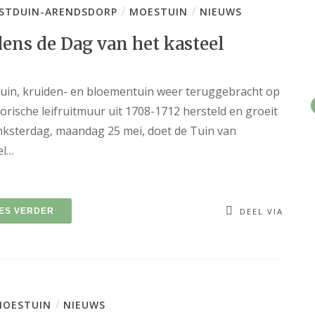
/
/
STDUIN-ARENDSDORP
MOESTUIN
NIEUWS
dens de Dag van het kasteel
stuin, kruiden- en bloementuin weer teruggebracht op
rische leifruitmuur uit 1708-1712 hersteld en groeit
nksterdag, maandag 25 mei, doet de Tuin van
el…
ES VERDER
DEEL VIA
/
OESTUIN
NIEUWS