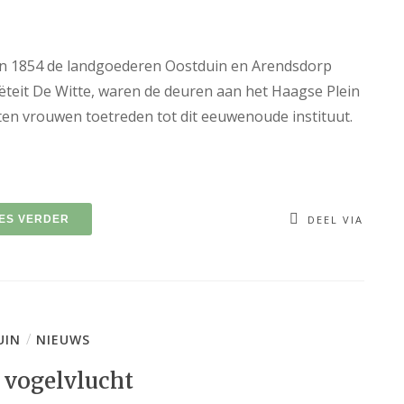
e in 1854 de landgoederen Oostduin en Arendsdorp
ciëteit De Witte, waren de deuren aan het Haagse Plein
ten vrouwen toetreden tot dit eeuwenoude instituut.
ES VERDER
DEEL VIA
/
UIN
NIEUWS
 vogelvlucht