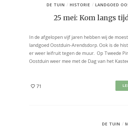
/
/
DE TUIN
HISTORIE
LANDGOED OO
25 mei: Kom langs tij
In de afgelopen vijf jaren hebben wij de moe
landgoed Oostduin-Arendsdorp. Ook is de histo
er weer leifruit tegen de muur. Op Tweede Pi
Oostduin weer mee met de Dag van het Kaste
71
LE
/
DE TUIN
M